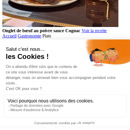
Onglet de bœuf au poivre sauce Cognac
Voir la recette
Accueil
Gastronomie
Plats
Comptoir des Flasks
Accès rapide
Gamme
Cocktails
Gastronomie
Informations
Mentions légales
Politique de confidentialité
Ce site est protégé par le reCAPTCHA Google.
Politique de confidentialité
et
conditions d’utilisations
.
Agence digitale Rennes
L’abus d’alcool est dangereux pour la santé, à consommer avec