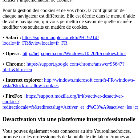
Pour la gestion des cookies et de vos choix, la configuration de
chaque navigateur est différente. Elle est décrite dans le menu d’aide
de votre navigateur, qui vous permettra de savoir de quelle manière
modifier vos souhaits en matière de cookies.
•
Safari :
https://support.apple.com/kb/PH19214?
locale=fr_FR&viewlocale=fr_FR
•
Opera
:
http://help.opera.com/Windows/10.20/fr/cookies.html
•
Chrome
:
https://support.google.com/chrome/answer/95647?
hl=fr&hlrm=en
• Internet explorer:
http://windows.microsoft.com/fr-FR/windows-
vista/Block-or-allow-cookies
•
FireFox
:
https://support.mozilla.org/fr/kb/activer-desactiver-
cookies?
redirectlocale=fr&redirectslug=Activer+et+d%C3%A9sactiver+les+c
Désactivation via une plateforme interprofessionnelle
Vous pouvez également vous connecter au site Youronlinechoices,
proposé par les professionnels de la publicité digitale regroupés au