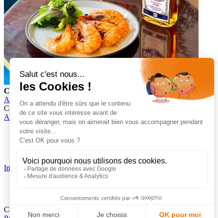
Crevettes flambées au Pastis
Voir la recette
Accueil
Gamme
Gastronomie
Pastis Duval
Comptoir des Flasks
Accès rapide
Gamme
Cocktails
Gastronomie
Informations
Mentions légales
Politique de confidentialité
Ce site est protégé par le reCAPTCHA Google.