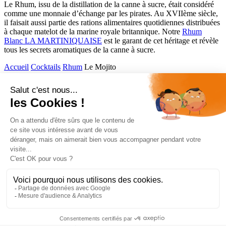
Le Rhum, issu de la distillation de la canne à sucre, était considéré
comme une monnaie d’échange par les pirates. Au XVIIème siècle,
il faisait aussi partie des rations alimentaires quotidiennes distribuées
à chaque matelot de la marine royale britannique. Notre
Rhum
Blanc LA MARTINIQUAISE
est le garant de cet héritage et révèle
tous les secrets aromatiques de la canne à sucre.
Accueil
Cocktails
Rhum
Le Mojito
Comptoir des Flasks
Accès rapide
Gamme
Cocktails
Gastronomie
Informations
Mentions légales
Politique de confidentialité
Ce site est protégé par le reCAPTCHA Google.
Politique de confidentialité
et
conditions d’utilisations
.
Agence web Rennes
L’abus d’alcool est dangereux pour la santé, à consommer avec