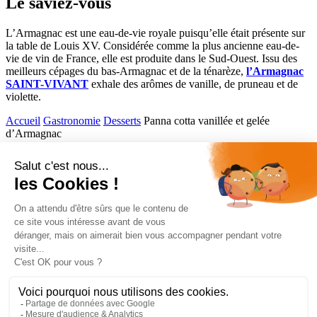
Le saviez-vous
L’Armagnac est une eau-de-vie royale puisqu’elle était présente sur
la table de Louis XV. Considérée comme la plus ancienne eau-de-
vie de vin de France, elle est produite dans le Sud-Ouest. Issu des
meilleurs cépages du bas-Armagnac et de la ténarèze,
l’Armagnac
SAINT-VIVANT
exhale des arômes de vanille, de pruneau et de
violette.
Accueil
Gastronomie
Desserts
Panna cotta vanillée et gelée
d’Armagnac
Comptoir des Flasks
Accès rapide
Gamme
Cocktails
Gastronomie
Informations
Mentions légales
Politique de confidentialité
Ce site est protégé par le reCAPTCHA Google.
Politique de confidentialité
et
conditions d’utilisations
.