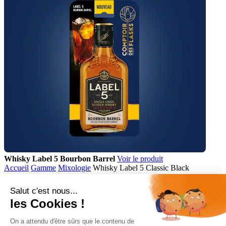
Whisky Label 5 Bourbon Barrel
Voir le produit
Accueil
Gamme
Mixologie
Whisky Label 5 Classic Black
Comptoir des Flasks
Accès rapide
Gamme
Cocktails
Gastronomie