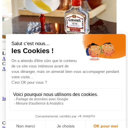
Le Gin tonic
Voir la recette
Accueil
Gamme
Mixologie
Gin Gibson’s
Comptoir des Flasks
Accès rapide
Gamme
Cocktails
Gastronomie
Informations
Mentions légales
Politique de confidentialité
Ce site est protégé par le reCAPTCHA Google.